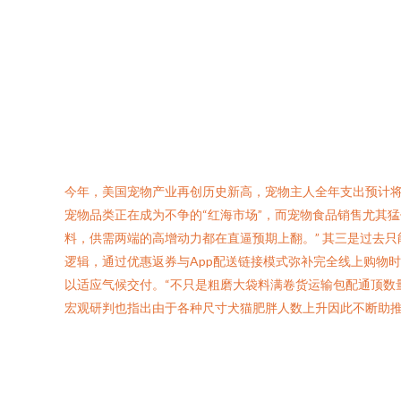
今年，美国宠物产业再创历史新高，宠物主人全年支出预计将
宠物品类正在成为不争的“红海市场”，而宠物食品销售尤其
料，供需两端的高增动力都在直逼预期上翻。” 其三是过去
逻辑，通过优惠返券与App配送链接模式弥补完全线上购物
以适应气候交付。“不只是粗磨大袋料满卷货运输包配通顶数
宏观研判也指出由于各种尺寸犬猫肥胖人数上升因此不断助