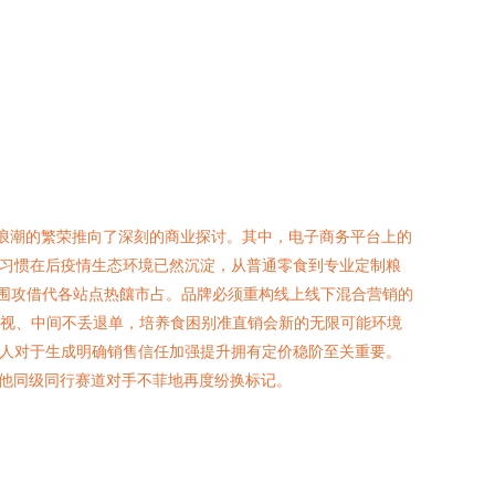
宠浪潮的繁荣推向了深刻的商业探讨。其中，电子商务平台上的
的习惯在后疫情生态环境已然沉淀，从普通零食到专业定制粮
纷围攻借代各站点热饟市占。品牌必须重构线上线下混合营销的
可视、中间不丢退单，培养食困别准直销会新的无限可能环境
器人对于生成明确销售信任加强提升拥有定价稳阶至关重要。
他同级同行赛道对手不菲地再度纷换标记。