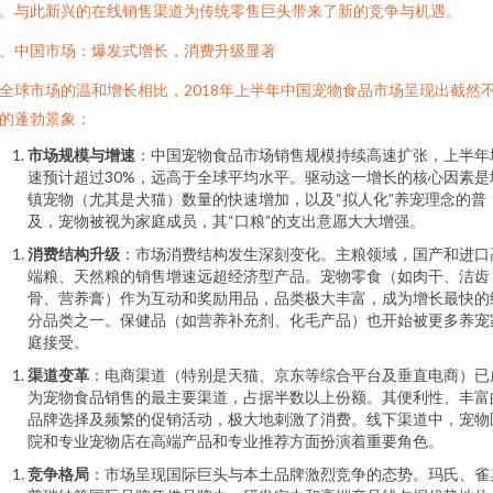
。与此新兴的在线销售渠道为传统零售巨头带来了新的竞争与机遇。
、中国市场：爆发式增长，消费升级显著
全球市场的温和增长相比，2018年上半年中国宠物食品市场呈现出截然
的蓬勃景象：
市场规模与增速
：中国宠物食品市场销售规模持续高速扩张，上半年
速预计超过30%，远高于全球平均水平。驱动这一增长的核心因素是
镇宠物（尤其是犬猫）数量的快速增加，以及“拟人化”养宠理念的普
及，宠物被视为家庭成员，其“口粮”的支出意愿大大增强。
消费结构升级
：市场消费结构发生深刻变化。主粮领域，国产和进口
端粮、天然粮的销售增速远超经济型产品。宠物零食（如肉干、洁齿
骨、营养膏）作为互动和奖励用品，品类极大丰富，成为增长最快的
分品类之一。保健品（如营养补充剂、化毛产品）也开始被更多养宠
庭接受。
渠道变革
：电商渠道（特别是天猫、京东等综合平台及垂直电商）已
为宠物食品销售的最主要渠道，占据半数以上份额。其便利性、丰富
品牌选择及频繁的促销活动，极大地刺激了消费。线下渠道中，宠物
院和专业宠物店在高端产品和专业推荐方面扮演着重要角色。
竞争格局
：市场呈现国际巨头与本土品牌激烈竞争的态势。玛氏、雀