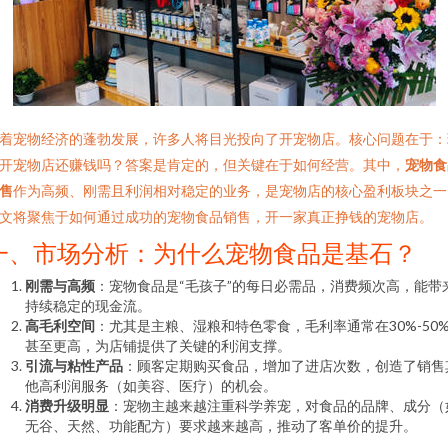
着宠物经济的蓬勃发展，许多人将目光投向了开宠物店。核心问题在于：
开宠物店还赚钱吗？答案是肯定的，但关键在于如何经营。其中，
宠物食
售
作为高频、刚需且利润相对稳定的业务，是宠物店的核心盈利板块之一
文将聚焦于如何通过成功的宠物食品销售，开一家真正挣钱的宠物店。
一、市场分析：为什么宠物食品是基石？
刚需与高频
：宠物食品是“毛孩子”的每日必需品，消费频次高，能带
持续稳定的现金流。
高毛利空间
：尤其是主粮、湿粮和特色零食，毛利率通常在30%-50
甚至更高，为店铺提供了关键的利润支撑。
引流与粘性产品
：顾客定期购买食品，增加了进店次数，创造了销售
他高利润服务（如美容、医疗）的机会。
消费升级明显
：宠物主越来越注重科学养宠，对食品的品牌、成分（
无谷、天然、功能配方）要求越来越高，推动了客单价的提升。