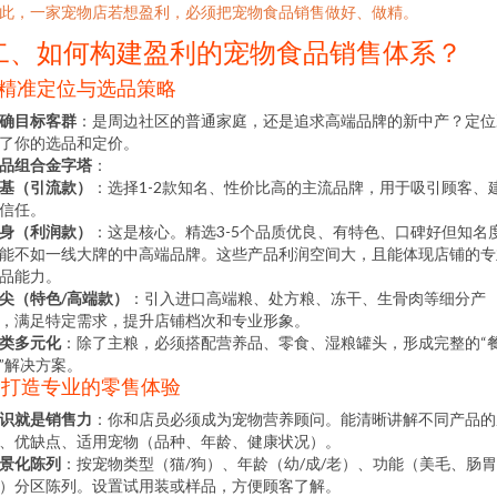
此，一家宠物店若想盈利，必须把宠物食品销售做好、做精。
二、如何构建盈利的宠物食品销售体系？
. 精准定位与选品策略
确目标客群
：是周边社区的普通家庭，还是追求高端品牌的新中产？定位
了你的选品和定价。
品组合金字塔
：
基（引流款）
：选择1-2款知名、性价比高的主流品牌，用于吸引顾客、
信任。
身（利润款）
：这是核心。精选3-5个品质优良、有特色、口碑好但知名
能不如一线大牌的中高端品牌。这些产品利润空间大，且能体现店铺的专
品能力。
尖（特色/高端款）
：引入进口高端粮、处方粮、冻干、生骨肉等细分产
，满足特定需求，提升店铺档次和专业形象。
类多元化
：除了主粮，必须搭配营养品、零食、湿粮罐头，形成完整的“
”解决方案。
. 打造专业的零售体验
识就是销售力
：你和店员必须成为宠物营养顾问。能清晰讲解不同产品的
、优缺点、适用宠物（品种、年龄、健康状况）。
景化陈列
：按宠物类型（猫/狗）、年龄（幼/成/老）、功能（美毛、肠
）分区陈列。设置试用装或样品，方便顾客了解。