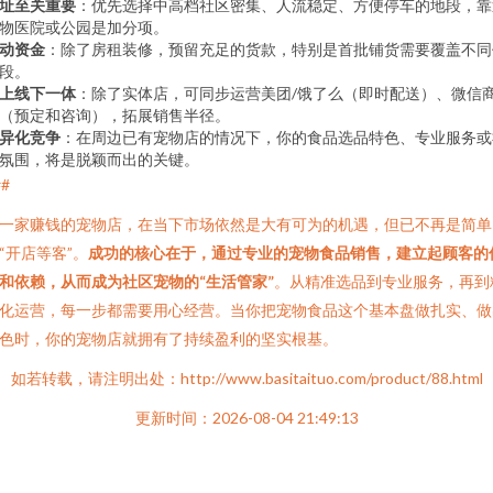
址至关重要
：优先选择中高档社区密集、人流稳定、方便停车的地段，靠
物医院或公园是加分项。
动资金
：除了房租装修，预留充足的货款，特别是首批铺货需要覆盖不同
段。
上线下一体
：除了实体店，可同步运营美团/饿了么（即时配送）、微信
（预定和咨询），拓展销售半径。
异化竞争
：在周边已有宠物店的情况下，你的食品选品特色、专业服务或
氛围，将是脱颖而出的关键。
##
一家赚钱的宠物店，在当下市场依然是大有可为的机遇，但已不再是简单
“开店等客”。
成功的核心在于，通过专业的宠物食品销售，建立起顾客的
和依赖，从而成为社区宠物的“生活管家”
。从精准选品到专业服务，再到
化运营，每一步都需要用心经营。当你把宠物食品这个基本盘做扎实、做
色时，你的宠物店就拥有了持续盈利的坚实根基。
如若转载，请注明出处：http://www.basitaituo.com/product/88.html
更新时间：2026-08-04 21:49:13