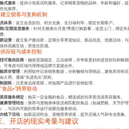
验式服务
：提供小包装试吃服务。记录顾客宠物的品种、年龄和偏好，提
性化推荐。
. 建立锁客与复购机制
员体系
：设立会员折扣、积分兑换、生日福利等，锁定长期客户。
阅/定期送货服务
：针对主粮推出月度/季度订购套餐，送货上门，绑定长
费。
群运营
：建立客户微信群，定期分享养宠知识、新品信息、优惠活动，与
保持高频互动，营造社区感。
. 供应链与成本控制
找可靠供应商
：确保货源稳定、正品保障，并争取更好的进货折扣和账期
。可考虑与区域代理商或品牌方直接合作。
能库存管理
：利用软件记录销售数据，分析畅销与滞销品，避免库存积压
金占用。遵循“先进先出”原则。
制损耗
：注意食品保质期，对临期产品进行促销处理。
. “食品+”跨界联动
美容服务绑定
：购买一定金额的食品，赠送或折扣享受洗澡美容服务。
健康管理结合
：推荐与宠物身体状况相匹配的食品（如减肥粮、关节护理
），与店内可能的简单诊疗或驱虫服务联动。
办线下活动
：如新品试吃会、宠物营养讲座，提升店铺人气和专业形象。
三、开店的现实考量与建议